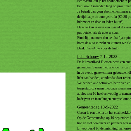
Per maand kun je het abonnement in pr
kunt ook 3 maanden lang op proef me
Je betaalt dan geen abonnement maar al
de tijd dat je de auto gebruikt (€5,30 p
kilometer en daar zit laden bij in!).
De auto kan er over een maand al staan!
pas betalen als de auto er staat.
Eindelijk, na meer dan een half jaar pi
komt de auto in zicht en kunnen we ele
Dank
OnzeAuto
voor de hulp!
licht Schouw
7-12-2022
De KlimaatRaad Diemen heeft een ene
gehouden. Samen met vrienden is op 7
in de avond gekeken naar gebouwen di
licht aan hadden, zonder dat daar reden 
We hebben alle betrokken bedrijven en i
toegestuurd, samen met onze nieuwjaa
advies met 10 heel eenvoudig te nemen
bedrijven en instellingen energie kunn
Gemeentedag
10-9-2022
Groen is een thema uit het coalitieakko
Op de Gemeentedag op 10 september laa
hoe ze met bewoners en partners werke
Bijvoorbeeld bij de inrichting van onze