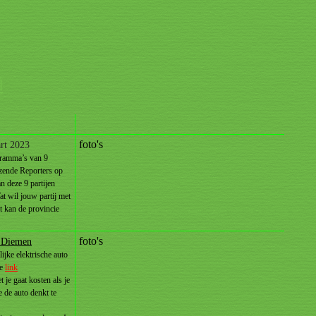
d
foto's
rt 2023
ramma’s van 9
zende Reporters op
n deze 9 partijen
t wil jouw partij met
at kan de provincie
foto's
n Diemen
jke elektrische auto
ze
link
 je gaat kosten als je
 de auto denkt te