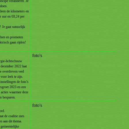
incipe veranderen. Je
edoen.
leen de kilometers en
er uur en €0,24 per
 Je gaat natuurlijk
tchen en promoten
ktrisch gaan rijden!
foto's
rgie-lichtschouw
 december 2022 laat
e overdreven veel
voor leek te zijn.
nstellingen de foto’s
rsgroet 2023 en een
 acties waarmee deze
en besparen.
foto's
ord.
t de coalitie zien
n aan dit thema.
 gemeentelijke