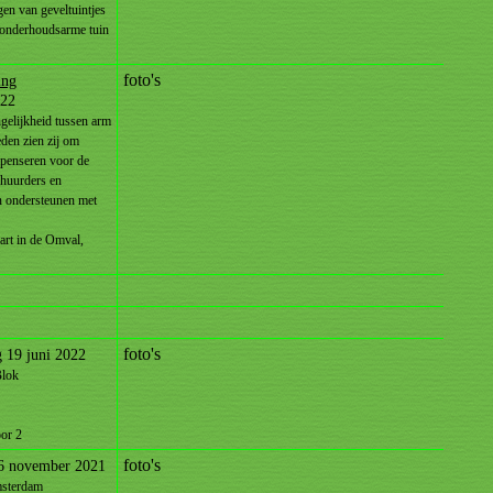
en van geveltuintjes
, onderhoudsarme tuin
foto's
ing
022
ngelijkheid tussen arm
eden zien zij om
penseren voor de
 huurders en
n ondersteunen met
art in de Omval,
foto's
g
19 juni 2022
Blok
oor 2
foto's
6 november 2021
msterdam