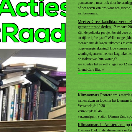
plantsoenen, maar ook door het aanlegg
of het geven van tips voor een groene
aan bewoners.
Meet & Greet kandidaat verkiez
gemeenteraadsleden
12 maart 2
Zijn de politieke partijen bereid deze o
en rijk te lijf te gaan? Welke mogelijkh
mensen met de lagere inkomens te com
hoge energierekening? Hoe kunnen zij
woningeigenaren met een laag inkome
de isolatie van hun woning?
we konden het ze zelf vragen op 12 ma
Grand Cafe Blauw.
Archief KlimaatAlarm
Klimaatmars Rotterdam zaterda
samenreizen en lopen in het Diemens 
Verzameltijd: 10.30
vertrektijd: 10.46
verzamelpunt: station Diemen Zuid sp
Klimaatmars in Amsterdam
op 
Diemens Blok in de klimaatmars in A