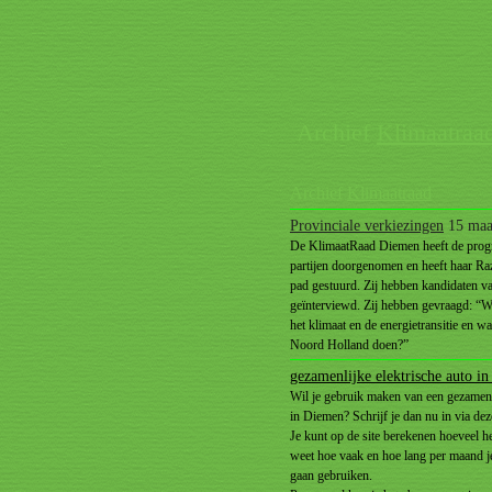
Archief
Klimaatraa
Archief
Klimaatraad
Provinciale verkiezingen
15 maa
De KlimaatRaad Diemen heeft de prog
partijen doorgenomen en heeft haar Ra
pad gestuurd. Zij hebben kandidaten va
geïnterviewd. Zij hebben gevraagd: “Wa
het klimaat en de energietransitie en w
Noord Holland doen?”
gezamenlijke elektrische auto i
Wil je gebruik maken van een gezamenli
in Diemen? Schrijf je dan nu in via de
Je kunt op de site berekenen hoeveel het
weet hoe vaak en hoe lang per maand je
gaan gebruiken.